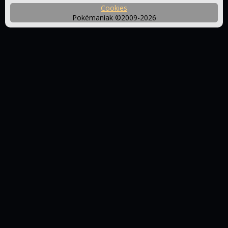
Cookies
Aktuální
Pokémaniak ©2009-2026
eventy
Raidy
Shiny
Checklist
Manuál
Průvodce
7.
generace
Anime
Titulky
Original
Advanced
Gen.
Diamond
&
Black
Pearl
&
XY
White
Sun