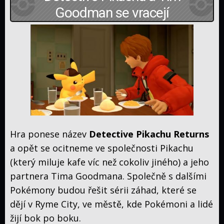
and
Goodman se vracejí
Journeys
Moon
Filmy
Speciály
Timeline
Kdo
co
Kde
přeložil
sledovat
Poképedie
Hra ponese název
Detective Pikachu Returns
Historie
a opět se ocitneme ve společnosti Pikachu
Zajímavosti
(který miluje kafe víc než cokoliv jiného) a jeho
Hlavní
série
partnera Tima Goodmana. Společně s dalšími
Manga
her
Pokémony budou řešit sérii záhad, které se
Karty
dějí v Ryme City, ve městě, kde Pokémoni a lidé
Web
žijí bok po boku.