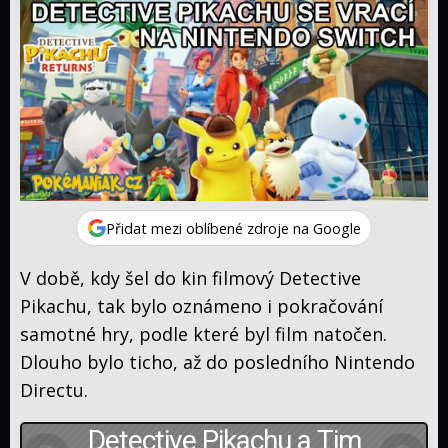
Aktuální
eventy
Raidy
Shiny
Checklist
Manuál
Průvodce
7.
generace
Anime
Přidat mezi oblíbené zdroje na Google
Titulky
V době, kdy šel do kin filmový Detective
Original
Pikachu, tak bylo oznámeno i pokračování
Advanced
samotné hry, podle které byl film natočen.
Gen.
Diamond
Dlouho bylo ticho, až do posledního Nintendo
&
Black
Directu.
Pearl
&
XY
White
Detective Pikachu a Tim
Sun