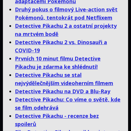
adaptacemi Pokémonů
Druhý pokus o filmový Live-action svět
Pokémonů, tentokrát pod Netflixem
Detective Pikachu 2 a ostatní projekty
na mrtvém bodě
Detective Pikachu 2 vs. Dinosauři a
COVID-19
Prvních 10 minut filmu Detective
Pikachu je zdarma ke shlédnutí!
Detective Pikachu se stal
nejvýdělečnějším videoherním filmem
Detective Pikachu na DVD a Blu-Ray
Detective Pikachu: Co víme o světě, kde
se film odehrává
Detective Pikachu - recenze bez
spoilerů