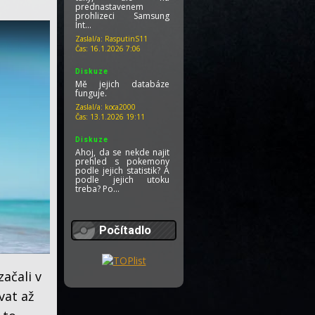
prednastavenem
prohlizeci Samsung
Int...
Zaslal/a:
RasputinS11
Čas:
16.1.2026 7:06
Diskuze
Mě jejich databáze
funguje.
Zaslal/a:
koca2000
Čas:
13.1.2026 19:11
Diskuze
Ahoj, da se nekde najit
prehled s pokemony
podle jejich statistik? A
podle jejich utoku
treba? Po...
Zaslal/a:
RasputinS11
Čas:
13.1.2026 7:23
Počítadlo
Diskuze
Nevím, o jaké verzi
titulků je řeč. Já jsem na
disku po delším
ačali v
hledání našel jednu,
která je vytv...
vat až
Zaslal/a:
koca2000
Čas:
6.1.2026 17:42