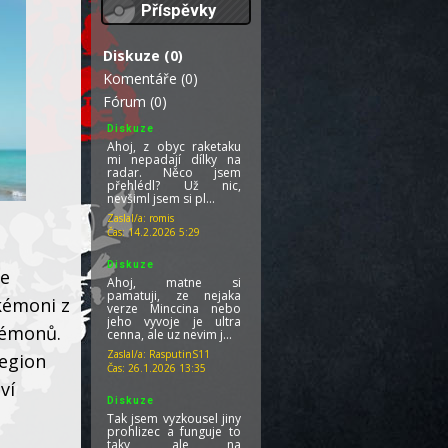
Příspěvky
Diskuze (0)
Komentáře (0)
Fórum (0)
Diskuze
Ahoj, z obyc raketaku
mi nepadají dílky na
radar. Něco jsem
přehlédl? Už nic,
nevšiml jsem si pl...
Zaslal/a:
romis
Čas:
14.2.2026 5:29
Diskuze
se
Ahoj, matne si
pamatuji, ze nejaka
okémoni z
verze Minccina nebo
jeho vyvoje je ultra
okémonů.
cenna, ale uz nevim j...
Zaslal/a:
RasputinS11
region
Čas:
26.1.2026 13:35
ví
Diskuze
Tak jsem vyzkousel jiny
prohlizec a funguje to
taky, ale na