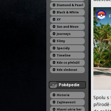
Diamond & Pearl
Black & White
P
XY
Sun and Moon
Journeys
Filmy
Speciály
Timeline
Kdo co přeložil
Kde sledovat
Poképedie
Historie
Spolu s 
Zajímavosti
přírodě 
Hlavní série her