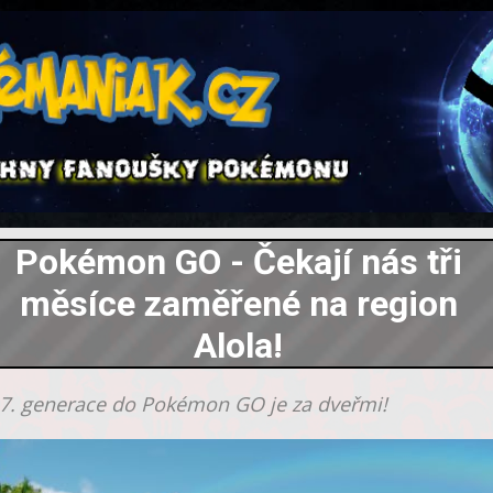
Pokémon GO - Čekají nás tři
měsíce zaměřené na region
Alola!
 7. generace do Pokémon GO je za dveřmi!