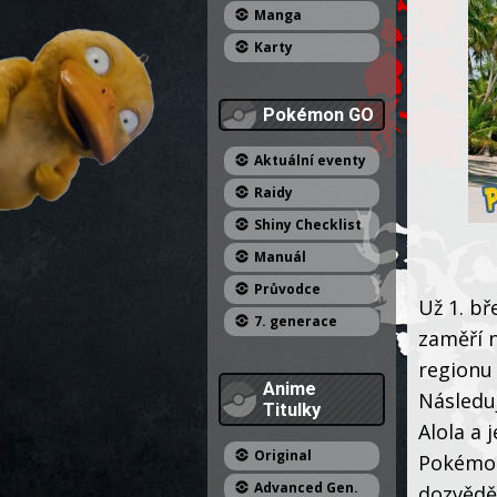
Manga
Karty
Pokémon GO
Aktuální eventy
Raidy
Shiny Checklist
Manuál
Průvodce
Už 1. b
7. generace
zaměří n
regionu 
Anime
Následuj
Titulky
Alola a
Original
Pokémon
Advanced Gen.
dozvědět