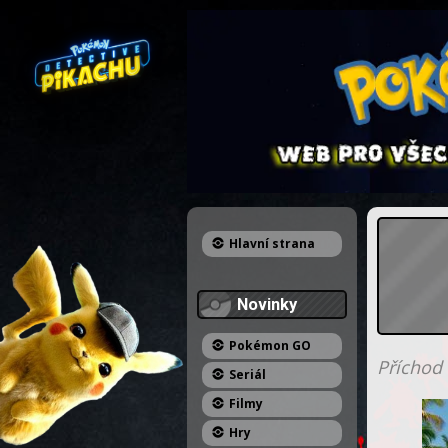
Hlavní strana
Novinky
Pokémon GO
Příchod
Seriál
Filmy
Hry