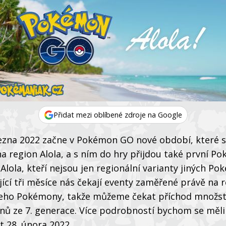
Přidat mezi oblíbené zdroje na Google
řezna 2022 začne v Pokémon GO nové období, které 
a region Alola, a s ním do hry přijdou také první P
Alola, kteří nejsou jen regionální varianty jiných P
ící tři měsíce nás čekají eventy zaměřené právě na 
 jeho Pokémony, takže můžeme čekat příchod množst
ů ze 7. generace. Více podrobností bychom se měli
 28. února 2022.