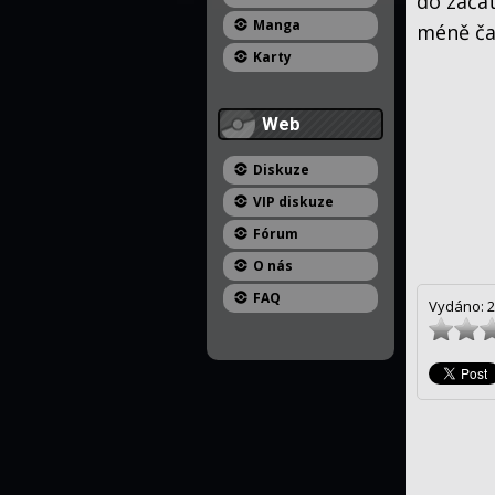
do začát
Manga
méně ča
Karty
Web
Diskuze
VIP diskuze
Fórum
O nás
FAQ
Vydáno: 2