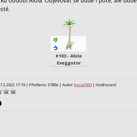
ku období Alola. Objevovat se bude i poté, ale bude
sté.
#103 - Alola 
Exeggutor
7.2.2022 17:19 |
Přečteno: 3789x |
Autor:
koca2000
| Hodnocení: