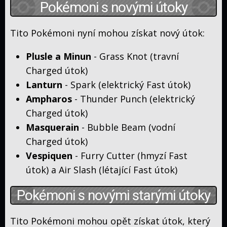
Pokémoni s novými útoky
Diskuze
Tito Pokémoni nyní mohou získat nový útok:
VIP
diskuze
Fórum
Plusle a Minun
- Grass Knot (travní
O
Charged útok)
nás
FAQ
Lanturn
- Spark (elektrický Fast útok)
Ampharos
- Thunder Punch (elektrický
Charged útok)
Masquerain
- Bubble Beam (vodní
Charged útok)
Vespiquen
- Furry Cutter (hmyzí Fast
útok) a Air Slash (létající Fast útok)
Pokémoni s novými starými útoky
Tito Pokémoni mohou opět získat útok, který