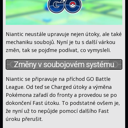
Aktuální
eventy
Raidy
Shiny
Checklist
Manuál
Niantic neustále upravuje nejen útoky, ale také
mechaniku soubojů. Nyní je tu s další várkou
Průvodce
změn, tak se pojďme podívat, co vymysleli.
7.
generace
Anime
Změny v soubojovém systému
Titulky
Niantic se připravuje na příchod GO Battle
Original
League. Od teď se Charged útoky a výměna
Advanced
Pokémona zařadí do fronty a provedou se po
Gen.
Diamond
dokončení Fast útoku. To podstatné ovšem je,
&
Black
že nyní už to nepůjde pomocí dalšího Fast
Pearl
&
XY
úroku přerušit.
White
Sun