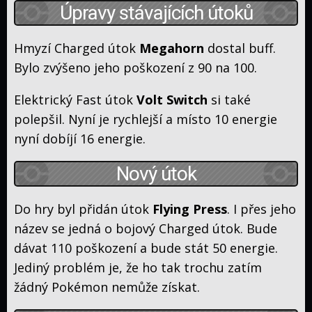
Úpravy stávajících útoků
and
Journeys
Moon
Filmy
Hmyzí Charged útok
Megahorn
dostal buff.
Speciály
Bylo zvýšeno jeho poškození z 90 na 100.
Timeline
Kdo
Elektrický Fast útok
Volt Switch
si také
co
Kde
polepšil. Nyní je rychlejší a místo 10 energie
přeložil
sledovat
nyní dobíjí 16 energie.
Poképedie
Nový útok
Historie
Zajímavosti
Do hry byl přidán útok
Flying Press
. I přes jeho
název se jedná o bojový Charged útok. Bude
Hlavní
série
dávat 110 poškození a bude stát 50 energie.
Manga
her
Jediný problém je, že ho tak trochu zatím
Karty
žádný Pokémon nemůže získat.
Web