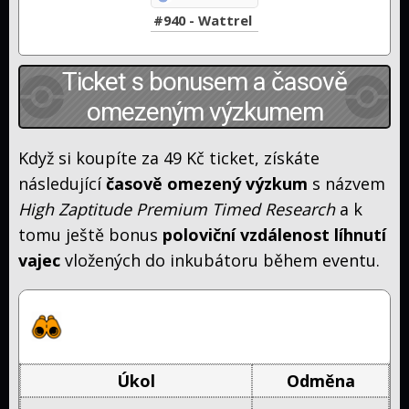
#940 - Wattrel
Ticket s bonusem a časově
omezeným výzkumem
Když si koupíte za 49 Kč ticket, získáte
následující
časově omezený výzkum
s názvem
High Zaptitude Premium Timed Research
a k
tomu ještě bonus
poloviční vzdálenost líhnutí
vajec
vložených do inkubátoru během eventu.
High Zaptitude Premium Timed
Research (1/2)
Úkol
Odměna