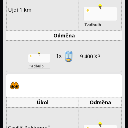
Ujdi 1 km
Tadbulb
Odměna
1x
9 400 XP
Tadbulb
High Zaptitude Premium Timed
Research (2/2)
Úkol
Odměna
Chyť 5 Pokémonů