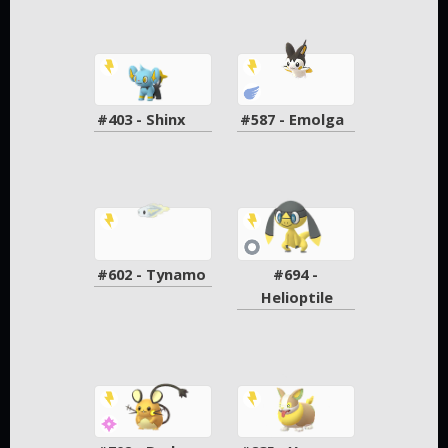
#403 - Shinx
#587 - Emolga
#602 - Tynamo
#694 - 
Helioptile