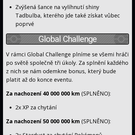
and
Zvýšená šance na vylíhnutí shiny
Journeys
Moon
Tadbulba, kterého jde také získat vůbec
Filmy
poprvé
Speciály
Timeline
Global Challenge
Kdo
co
Kde
V rámci Global Challenge plníme se všemi hráči
přeložil
sledovat
Poképedie
po světě společně tři úkoly. Za splnění každého
z nich se nám odemkne bonus, který bude
platit až do konce eventu.
Historie
Zajímavosti
Za nachození 40 000 000 km
(SPLNĚNO):
Hlavní
série
2x XP za chytání
Manga
her
Karty
Za nachození 50 000 000 km
(SPLNĚNO):
Web
2x Stardust za chytání Pokémonů