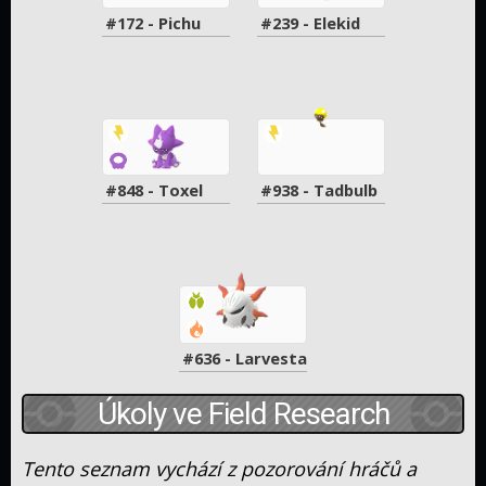
#172 - Pichu
#239 - Elekid
#848 - Toxel
#938 - Tadbulb
#636 - Larvesta
Úkoly ve Field Research
Tento seznam vychází z pozorování hráčů a