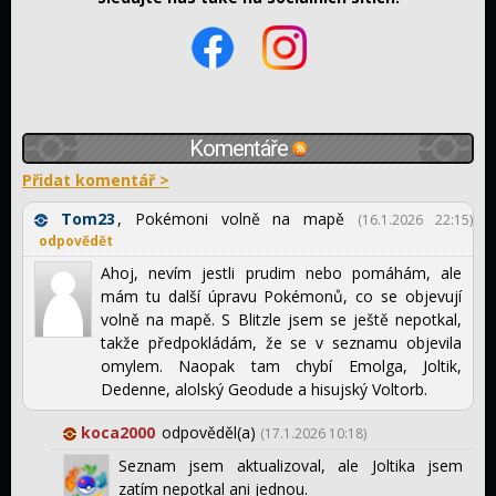
Komentáře
Přidat komentář >
Tom23
,
Pokémoni volně na mapě
(16.1.2026 22:15)
odpovědět
Ahoj, nevím jestli prudim nebo pomáhám, ale
mám tu další úpravu Pokémonů, co se objevují
volně na mapě. S Blitzle jsem se ještě nepotkal,
takže předpokládám, že se v seznamu objevila
omylem. Naopak tam chybí Emolga, Joltik,
Dedenne, alolský Geodude a hisujský Voltorb.
koca2000
odpověděl(a)
(17.1.2026 10:18)
Seznam jsem aktualizoval, ale Joltika jsem
zatím nepotkal ani jednou.