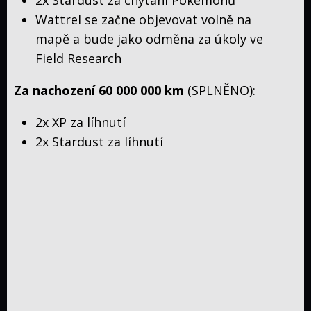
Wattrel se začne objevovat volně na
Diskuze
mapě a bude jako odměna za úkoly ve
VIP
Field Research
diskuze
Fórum
O
Za nachození 60 000 000 km
(SPLNĚNO):
nás
FAQ
2x XP za líhnutí
2x Stardust za líhnutí