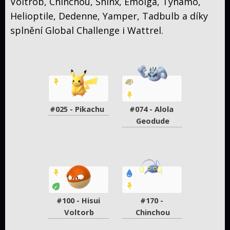
Voltrob, Chinchou, Shinx, Emolga, Tynamo,
Helioptile, Dedenne, Yamper, Tadbulb a díky
splnění Global Challenge i Wattrel.
#025 - Pikachu
#074 - Alola 
Geodude
#100 - Hisui 
#170 - 
Voltorb
Chinchou