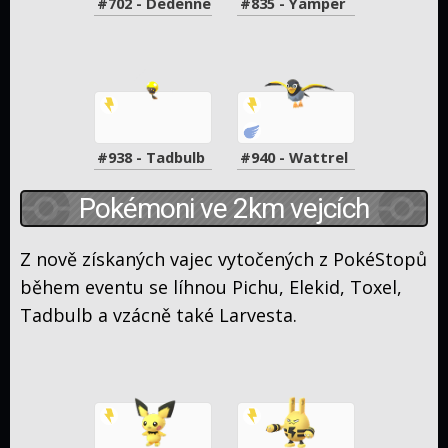
#702 - Dedenne
#835 - Yamper
#938 - Tadbulb
#940 - Wattrel
Pokémoni ve 2km vejcích
Z nově získaných vajec vytočených z PokéStopů
během eventu se líhnou Pichu, Elekid, Toxel,
Tadbulb a vzácně také Larvesta.