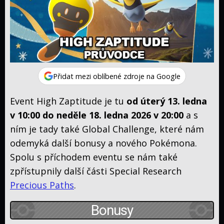
Aktuální
eventy
Raidy
Shiny
Checklist
Manuál
Průvodce
Přidat mezi oblíbené zdroje na Google
7.
generace
Event High Zaptitude je tu
od úterý 13. ledna
Anime
v 10:00 do neděle 18. ledna 2026 v 20:00
a s
Titulky
ním je tady také Global Challenge, které nám
odemyká další bonusy a nového Pokémona.
Original
Spolu s příchodem eventu se nám také
Advanced
zpřístupnily další části Special Research
Gen.
Diamond
Precious Paths
.
&
Black
Pearl
&
XY
Bonusy
White
Sun