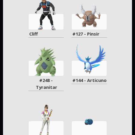
Diskuze
VIP
diskuze
Fórum
Cliff
#127 - Pinsir
O
nás
FAQ
#248 - 
#144 - Articuno
Tyranitar