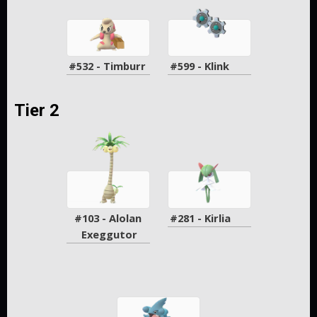
#532 - Timburr
#599 - Klink
Tier 2
#103 - Alolan 
#281 - Kirlia
Exeggutor