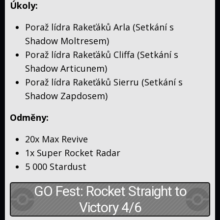
Úkoly:
Poraž lídra Rakeťáků Arla (Setkání s
Shadow Moltresem)
Poraž lídra Rakeťáků Cliffa (Setkání s
Shadow Articunem)
Poraž lídra Rakeťáků Sierru (Setkání s
Shadow Zapdosem)
Odměny:
20x Max Revive
1x Super Rocket Radar
5 000 Stardust
GO Fest: Rocket Straight to
Victory 4/6