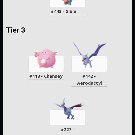
#443 - Gible
Tier 3
#113 - Chansey
#142 - 
Aerodactyl
#227 - 