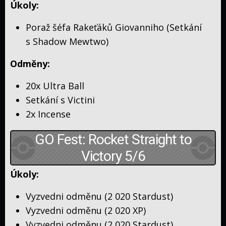
Úkoly:
Poraž šéfa Rakeťáků Giovanniho (Setkání
s Shadow Mewtwo)
Odměny:
20x Ultra Ball
Setkání s Victini
2x Incense
GO Fest: Rocket Straight to
Victory 5/6
Úkoly:
Vyzvedni odměnu (2 020 Stardust)
Vyzvedni odměnu (2 020 XP)
Vyzvedni odměnu (2 020 Stardust)