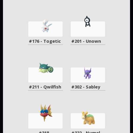
#176 - Togetic
#201 - Unown
#211 - Qwilfish
#302 - Sabley
#318 - 
#322 - Numel