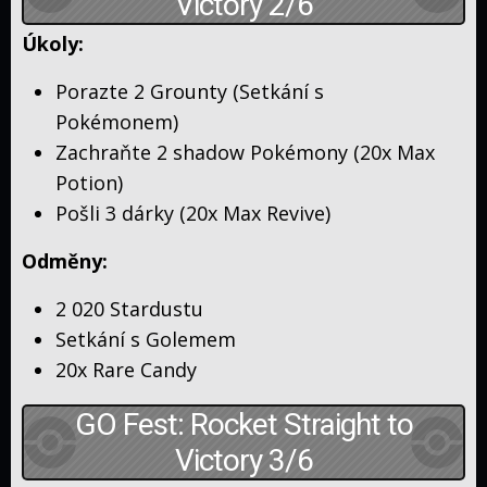
Victory 2/6
Úkoly:
Porazte 2 Grounty (Setkání s
Pokémonem)
Zachraňte 2 shadow Pokémony (20x Max
Potion)
Pošli 3 dárky (20x Max Revive)
Odměny:
2 020 Stardustu
Setkání s Golemem
20x Rare Candy
GO Fest: Rocket Straight to
Victory 3/6