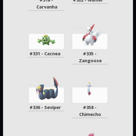
Carvanha
#331 - Cacnea
#335 - 
Zangoose
#336 - Seviper
#358 - 
Chimecho