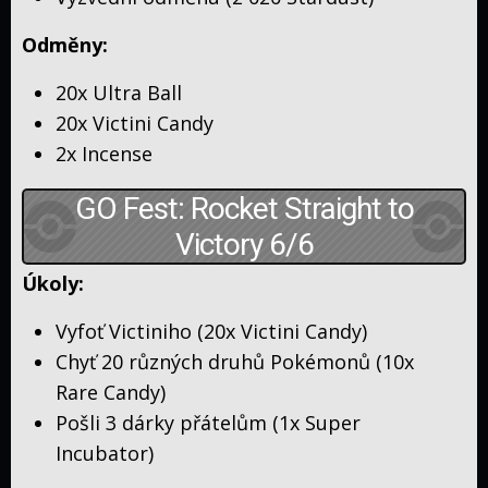
Odměny:
20x Ultra Ball
20x Victini Candy
2x Incense
GO Fest: Rocket Straight to
Victory 6/6
Úkoly:
Vyfoť Victiniho (20x Victini Candy)
Chyť 20 různých druhů Pokémonů (10x
Rare Candy)
Pošli 3 dárky přátelům (1x Super
Incubator)