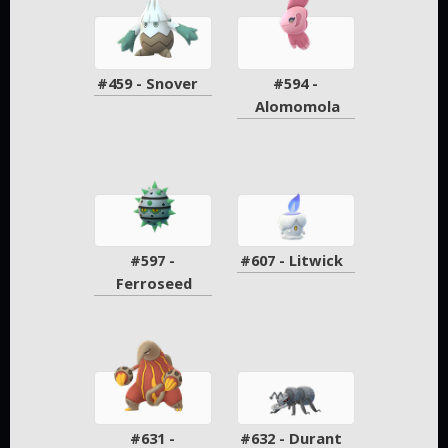
#459 - Snover
#594 - 
Alomomola
#597 - 
#607 - Litwick
Ferroseed
#631 - 
#632 - Durant