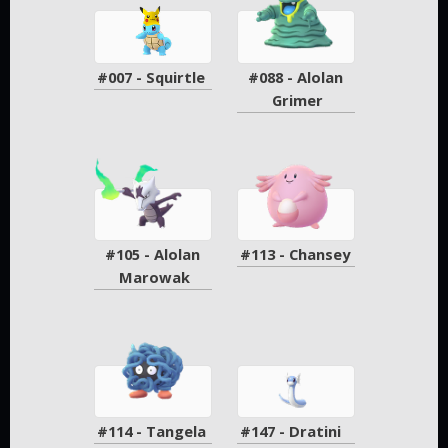
#007 - Squirtle
#088 - Alolan 
Grimer
#105 - Alolan 
#113 - Chansey
Marowak
#114 - Tangela
#147 - Dratini