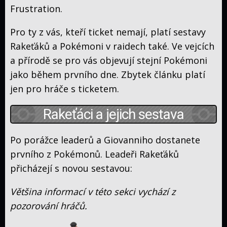
and
Frustration.
Journeys
Moon
Filmy
Pro ty z vás, kteří ticket nemají, platí sestavy
Speciály
Rakeťáků a Pokémoni v raidech také. Ve vejcích
Timeline
a přírodě se pro vás objevují stejní Pokémoni
Kdo
jako během prvního dne. Zbytek článku platí
co
Kde
jen pro hráče s ticketem.
přeložil
sledovat
Poképedie
Rakeťáci a jejich sestava
Historie
Po porážce leaderů a Giovanniho dostanete
Zajímavosti
prvního z Pokémonů. Leadeři Rakeťáků
Hlavní
přicházejí s novou sestavou:
série
Manga
her
Většina informací v této sekci vychází z
Karty
pozorování hráčů.
Web