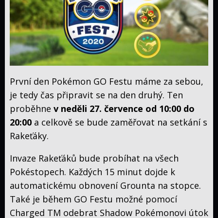
Aktuální
eventy
Raidy
Shiny
Checklist
Manuál
Průvodce
První den Pokémon GO Festu máme za sebou,
7.
je tedy čas připravit se na den druhý. Ten
generace
Anime
proběhne
v neděli 27. července od 10:00 do
Titulky
20:00
a celkově se bude zaměřovat na setkání s
Rakeťáky.
Original
Invaze Rakeťáků bude probíhat na všech
Advanced
Gen.
Pokéstopech. Každých 15 minut dojde k
Diamond
&
automatickému obnovení Grounta na stopce.
Black
Pearl
&
Také je během GO Festu možné pomocí
XY
White
Charged TM odebrat Shadow Pokémonovi útok
Sun