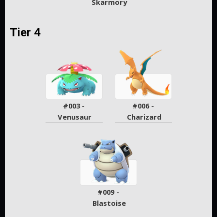
Skarmory
Tier 4
#003 - 
#006 - 
Venusaur
Charizard
#009 - 
Blastoise