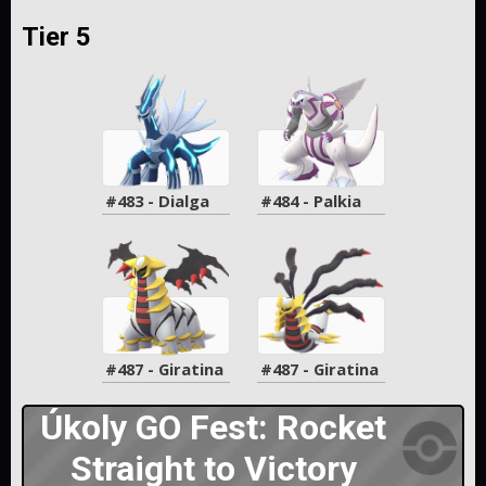
Tier 5
#483 - Dialga
#484 - Palkia
#487 - Giratina
#487 - Giratina
Úkoly GO Fest: Rocket
Straight to Victory