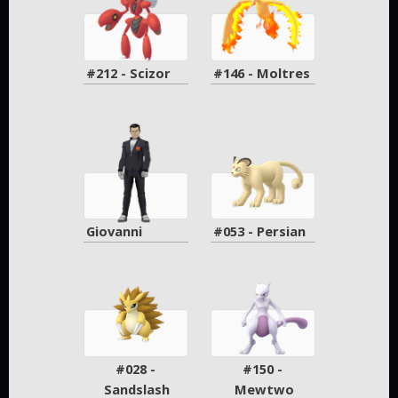
#212 - Scizor
#146 - Moltres
Giovanni
#053 - Persian
#028 - 
#150 - 
Sandslash
Mewtwo