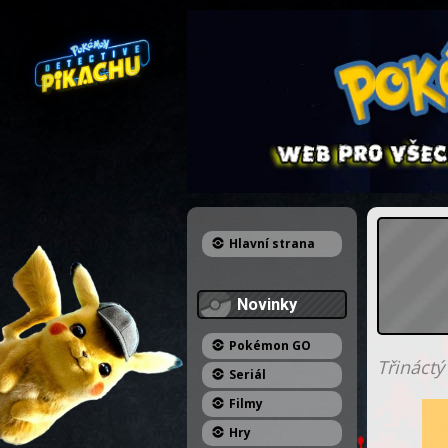
Hlavní strana
Novinky
Pokémon GO
Třináctý
Seriál
Filmy
Hry