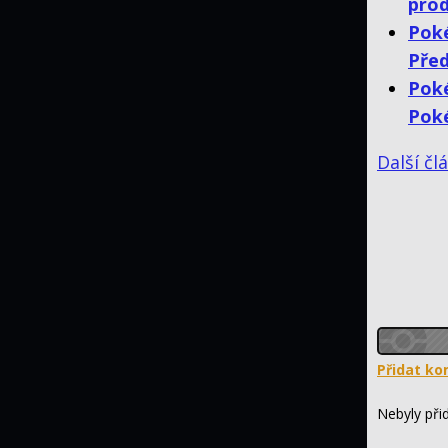
prod
Poké
Před
Pok
Poké
Další čl
Přidat ko
Nebyly při