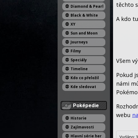
těchto s
Diamond & Pearl
Black & White
A kdo tu
XY
Sun and Moon
Journeys
Filmy
Všem vý
Speciály
Timeline
Pokud js
Kdo co přeložil
námi můž
Kde sledovat
Pokémo
Poképedie
Rozhodně
webu
na
Historie
Zajímavosti
Hlavní série her
Vydáno: 3