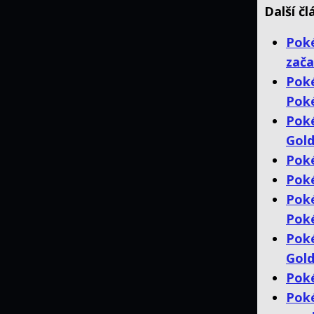
Další č
Poké
zača
Poké
Poké
Pok
Gold
Poké
Poké
Pok
Poké
Pok
Gold
Poké
Poké