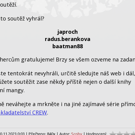
outěží.
to soutěž vyhrál?
japroch
radus.berankova
baatman88
hercům gratulujeme! Brzy se všem ozveme na zadan
te tentokrát nevyhráli, určitě sledujte náš web i dál,
ete soutěžit zase někdy příště nejen o další knihy
ní mangy.
 neváhejte a mrkněte i na jiné zajímavé série přím
kladatelství CREW
.
0.11.2023 0:03 |
Přečteno: 840x |
Autor:
Scoby
| Hodnocení: