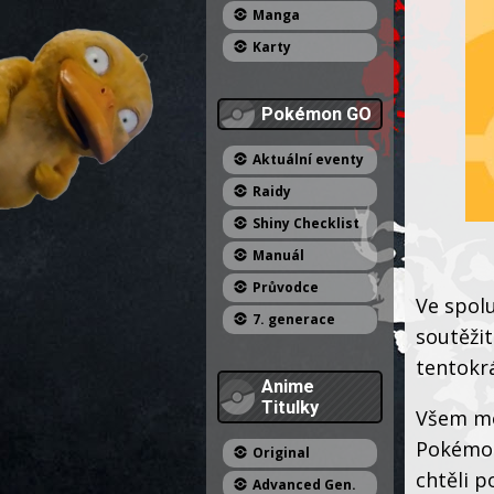
Manga
Karty
Pokémon GO
Aktuální eventy
Raidy
Shiny Checklist
Manuál
Průvodce
Ve spol
7. generace
soutěžit
tentokrá
Anime
Titulky
Všem mo
Pokémon
Original
chtěli 
Advanced Gen.