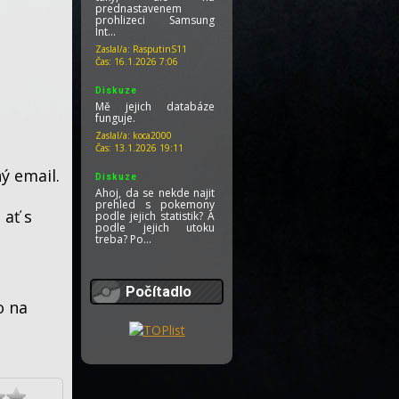
prednastavenem
prohlizeci Samsung
Int...
Zaslal/a:
RasputinS11
Čas:
16.1.2026 7:06
Diskuze
Mě jejich databáze
funguje.
Zaslal/a:
koca2000
Čas:
13.1.2026 19:11
ý email.
Diskuze
Ahoj, da se nekde najit
prehled s pokemony
 ať s
podle jejich statistik? A
podle jejich utoku
treba? Po...
Zaslal/a:
RasputinS11
Čas:
13.1.2026 7:23
Počítadlo
Diskuze
o na
Nevím, o jaké verzi
titulků je řeč. Já jsem na
disku po delším
hledání našel jednu,
která je vytv...
Zaslal/a:
koca2000
Čas:
6.1.2026 17:42