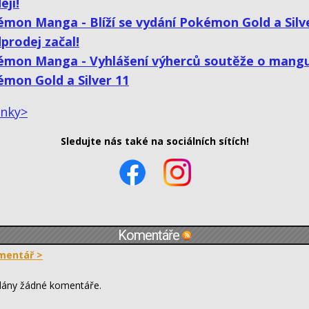
eji!
mon Manga - Blíží se vydání Pokémon Gold a Silve
prodej začal!
émon Manga - Vyhlášení výherců soutěže o mang
mon Gold a Silver 11
ánky>
Sledujte nás také na sociálních sítích!
Komentáře
mentář >
dány žádné komentáře.