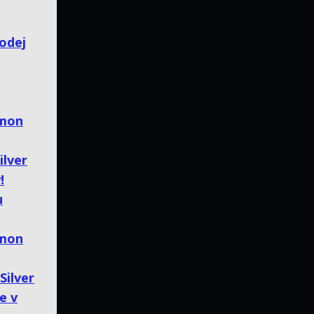
Ahoj, ideálně bych byl
rád, kdyby tu všechny
byly, ale jak píše
Ricmont, Pokémaniak je
rodej
teď spíš i...
Zaslal/a:
koca2000
Čas:
14.12.2025 19:14
émon
ilver
!
u
émon
Silver
e v