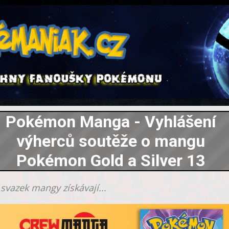
Pokémon Manga - Vyhlášení
výherců soutěže o mangu
Pokémon Gold a Silver 13
 svazek mangy získávají...