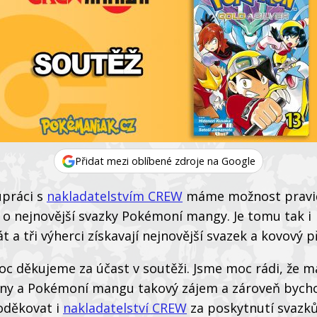
Přidat mezi oblíbené zdroje na Google
upráci s
nakladatelstvím CREW
máme možnost pravi
 o nejnovější svazky Pokémoní mangy. Je tomu tak i
t a tři výherci získavají nejnovější svazek a kovový p
c děkujeme za účast v soutěži. Jsme moc rádi, že m
y a Pokémoní mangu takový zájem a zároveň byc
poděkovat i
nakladatelství CREW
za poskytnutí svazk