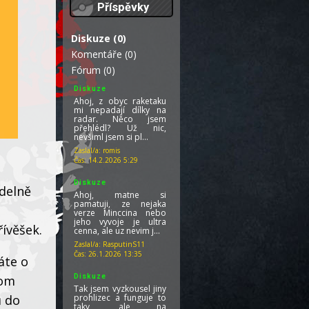
Příspěvky
Diskuze (0)
Komentáře (0)
Fórum (0)
Diskuze
Ahoj, z obyc raketaku
mi nepadají dílky na
radar. Něco jsem
přehlédl? Už nic,
nevšiml jsem si pl...
Zaslal/a:
romis
Čas:
14.2.2026 5:29
Diskuze
delně
Ahoj, matne si
pamatuji, ze nejaka
verze Minccina nebo
jeho vyvoje je ultra
řívěšek.
cenna, ale uz nevim j...
Zaslal/a:
RasputinS11
Čas:
26.1.2026 13:35
áte o
Diskuze
hom
Tak jsem vyzkousel jiny
prohlizec a funguje to
ů do
taky, ale na