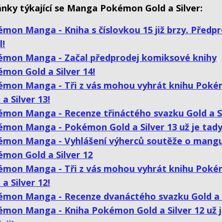
lánky týkající se Manga Pokémon Gold a Silver:
mon Manga - Kniha s číslovkou 15 již brzy. Předp
l!
mon Manga - Začal předprodej komiksové knihy
mon Gold a Silver 14!
émon Manga - Tři z vás mohou vyhrát knihu Pok
 a Silver 13!
mon Manga - Recenze třináctého svazku Gold a S
mon Manga - Pokémon Gold a Silver 13 už je tady
émon Manga - Vyhlášení výherců soutěže o mang
mon Gold a Silver 12
émon Manga - Tři z vás mohou vyhrát knihu Pok
 a Silver 12!
mon Manga - Recenze dvanáctého svazku Gold a 
mon Manga - Kniha Pokémon Gold a Silver 12 už j