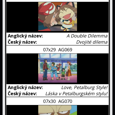
Aktuální
eventy
Raidy
Shiny
Checklist
Manuál
A Double Dilemma
Průvodce
Dvojité dilema
7.
07x29
AG069
generace
Anime
Titulky
Original
Advanced
Love, Petalburg Style!
Gen.
Diamond
Láska v Petalburgském stylu!
&
Black
07x30
AG070
Pearl
&
XY
White
Sun