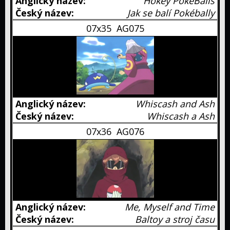
Hokey PokéBalls
Jak se balí Pokébally
07x35
AG075
Whiscash and Ash
Whiscash a Ash
07x36
AG076
Me, Myself and Time
Baltoy a stroj času