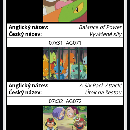
and
Journeys
Moon
Filmy
Speciály
Balance of Power
Timeline
Vyvážené síly
Kdo
07x31
AG071
co
Kde
přeložil
sledovat
Poképedie
Historie
A Six Pack Attack!
Zajímavosti
Útok na šestou
Hlavní
07x32
AG072
série
Manga
her
Karty
Web