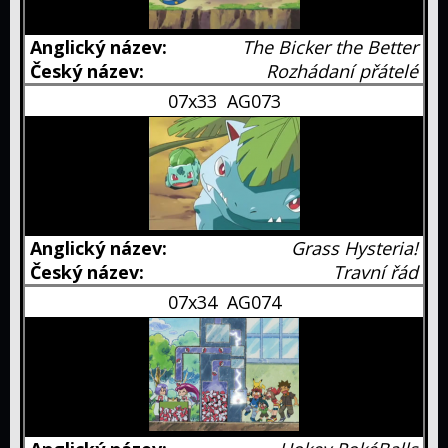
Diskuze
The Bicker the Better
VIP
Rozhádaní přátelé
diskuze
Fórum
07x33
AG073
O
nás
FAQ
Grass Hysteria!
Travní řád
07x34
AG074