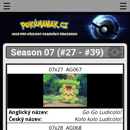
☰
☰
Hlavní
strana
Novinky
Season 07 (#27 - #39)
Pokémon
GO
07x27
AG067
Seriál
Filmy
Hry
Manga
Karty
Go Go Ludicolo!
Pokémon
Kolo kolo Ludicolo!
GO
07x28
AG068